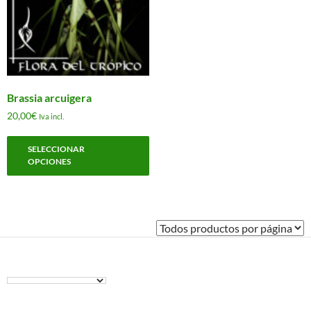
Brassia arcuigera
20,00
€
Iva incl.
Este
SELECCIONAR
producto
OPCIONES
tiene
múltiples
variantes.
Las
opciones
se
pueden
elegir
en