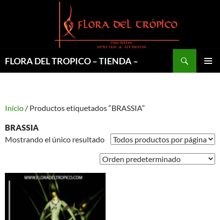
Saltar
al
contenido
Buscar
FLORA DEL TROPICO – TIENDA –
MENÚ
PRINCI
Inicio
/ Productos etiquetados “BRASSIA”
BRASSIA
Mostrando el único resultado