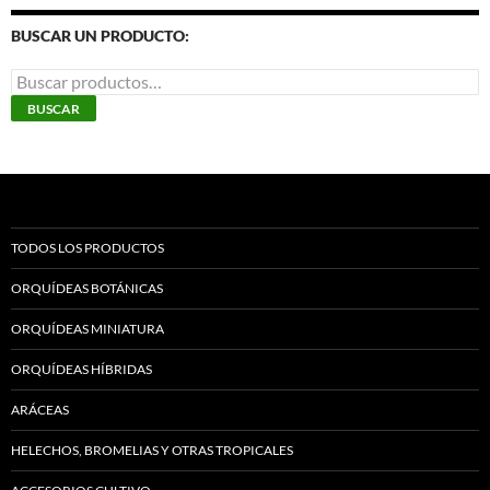
la
BUSCAR UN PRODUCTO:
página
de
Buscar
producto
por:
BUSCAR
TODOS LOS PRODUCTOS
ORQUÍDEAS BOTÁNICAS
ORQUÍDEAS MINIATURA
ORQUÍDEAS HÍBRIDAS
ARÁCEAS
HELECHOS, BROMELIAS Y OTRAS TROPICALES