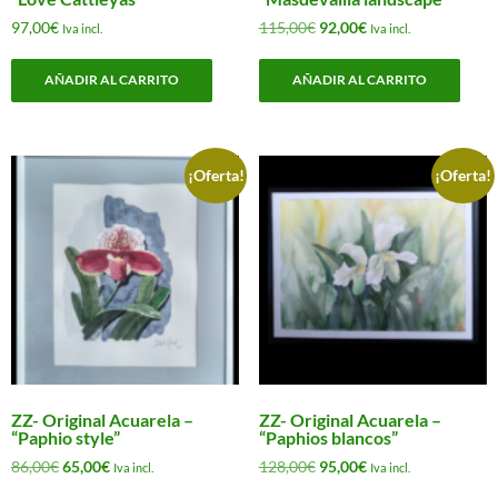
El
El
97,00
€
115,00
€
92,00
€
Iva incl.
Iva incl.
precio
precio
original
actual
AÑADIR AL CARRITO
AÑADIR AL CARRITO
era:
es:
115,00€.
92,00€.
¡Oferta!
¡Oferta!
ZZ- Original Acuarela –
ZZ- Original Acuarela –
“Paphio style”
“Paphios blancos”
El
El
El
El
86,00
€
65,00
€
128,00
€
95,00
€
Iva incl.
Iva incl.
precio
precio
precio
precio