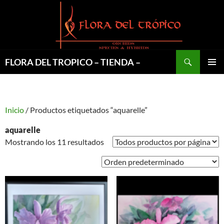
Saltar
al
contenido
Buscar
FLORA DEL TROPICO – TIENDA –
MENÚ
PRINCI
Inicio
/ Productos etiquetados “aquarelle”
aquarelle
Mostrando los 11 resultados