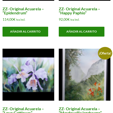
ZZ- Original Acuarela –
ZZ- Original Acuarela –
“Epidendrum”
“Happy Paphio”
114,00
€
92,00
€
Iva incl.
Iva incl.
AÑADIR AL CARRITO
AÑADIR AL CARRITO
¡Oferta!
ZZ- Original Acuarela –
ZZ- Original Acuarela –
“Love Cattleyas”
“Masdevallia landscape”