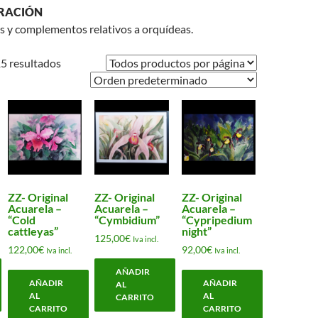
RACIÓN
s y complementos relativos a orquídeas.
5 resultados
ZZ- Original
ZZ- Original
ZZ- Original
Acuarela –
Acuarela –
Acuarela –
“Cold
“Cymbidium”
“Cypripedium
cattleyas”
night”
125,00
€
Iva incl.
122,00
€
92,00
€
Iva incl.
Iva incl.
AÑADIR
AÑADIR
AÑADIR
AL
AL
AL
CARRITO
CARRITO
CARRITO