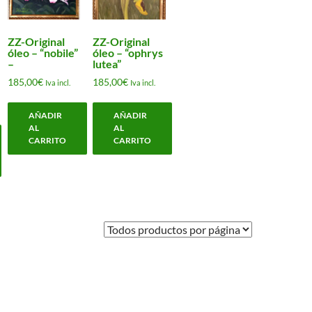
ZZ-Original
ZZ-Original
óleo – “nobile”
óleo – “ophrys
–
lutea”
185,00
€
185,00
€
Iva incl.
Iva incl.
AÑADIR
AÑADIR
AL
AL
CARRITO
CARRITO