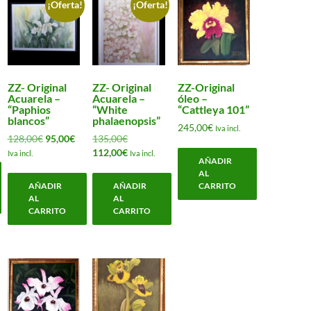
¡Oferta!
¡Oferta!
ZZ- Original
ZZ- Original
ZZ-Original
Acuarela –
Acuarela –
óleo –
“Paphios
“White
“Cattleya 101”
blancos”
phalaenopsis”
245,00
€
Iva incl.
El
El
El
128,00
€
95,00
€
135,00
€
cio
precio
precio
precio
El
112,00
€
ual
Iva incl.
Iva incl.
AÑADIR
original
actual
original
precio
AL
era:
es:
era:
actual
00€.
AÑADIR
AÑADIR
CARRITO
128,00€.
95,00€.
135,00€.
es:
AL
AL
112,00€.
CARRITO
CARRITO