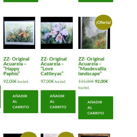
¡Oferta!
ZZ- Original
ZZ- Original
ZZ- Original
Acuarela –
Acuarela –
Acuarela –
“Happy
“Love
“Masdevallia
Paphio”
Cattleyas”
landscape”
El
El
92,00
€
97,00
€
115,00
€
92,00
€
Iva incl.
Iva incl.
precio
precio
Iva incl.
original
actual
AÑADIR
AÑADIR
era:
es:
AL
AL
AÑADIR
115,00€.
92,00€.
CARRITO
CARRITO
AL
CARRITO