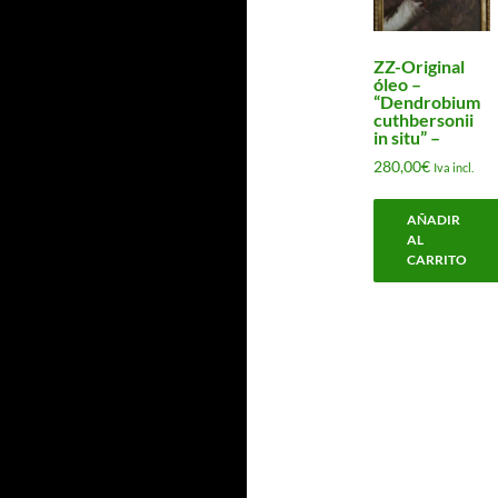
ZZ-Original
óleo –
“Dendrobium
cuthbersonii
in situ” –
280,00
€
Iva incl.
AÑADIR
AL
CARRITO