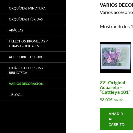
VARIOS DECO
ORQUÍDEAS MINIATURA
Varios accesorio
ORQUÍDEAS HÍBRIDAS
Mostrando los 1
ARÁCEAS
HELECHOS, BROMELIAS Y
OTRAS TROPICALES
ACCESORIOS CULTIVO
DIDÁCTICO, CURSOS Y
BIBLIOTECA
ZZ- Original
VARIOS DECORACIÓN
Acuarela –
“Cattleya 101”
…BLOG…
98,00
€
Iva incl.
AÑADIR
AL
CARRITO