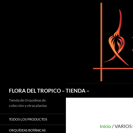
Saltar
al
contenido
Buscar
FLORA DEL TROPICO – TIENDA –
Tienda de Orquídeas de
colección y otras plantas
TODOS LOS PRODUCTOS
Inicio
/ VARIO
ORQUÍDEAS BOTÁNICAS