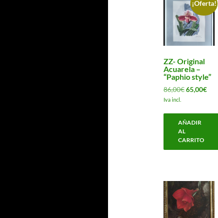
¡Oferta!
ZZ- Original
Acuarela –
“Paphio style”
El
El
86,00
€
65,00
€
precio
pre
Iva incl.
original
act
era:
es:
AÑADIR
86,00€.
65,
AL
CARRITO