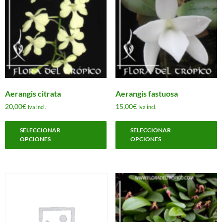
Aerangis citrata
Aerangis fastuosa
20,00
€
15,00
€
Iva incl.
Iva incl.
Este
E
SELECCIONAR
SELECCIONAR
producto
p
OPCIONES
OPCIONES
tiene
t
múltiples
m
variantes.
v
Las
L
opciones
o
se
s
pueden
p