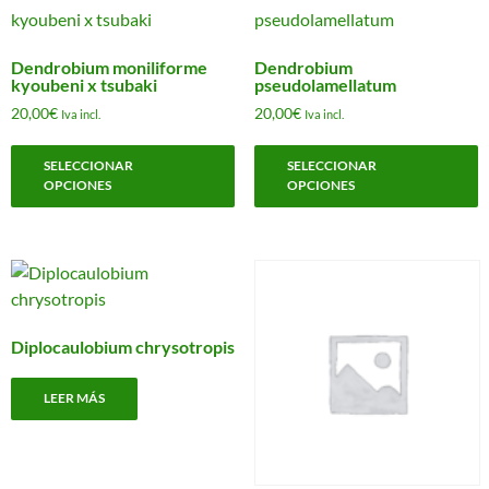
opciones
se
Dendrobium moniliforme
Dendrobium
pueden
kyoubeni x tsubaki
pseudolamellatum
elegir
20,00
€
20,00
€
Iva incl.
Iva incl.
en
Este
E
la
SELECCIONAR
SELECCIONAR
producto
p
página
OPCIONES
OPCIONES
tiene
t
de
múltiples
m
producto
variantes.
v
Las
L
opciones
o
se
s
Diplocaulobium chrysotropis
pueden
p
elegir
e
LEER MÁS
en
e
la
l
página
p
de
d