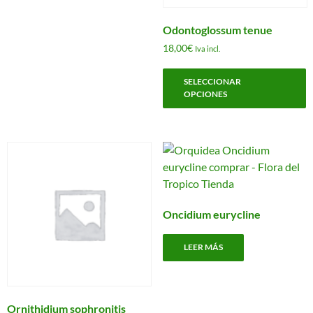
d
p
Odontoglossum tenue
18,00
€
Iva incl.
E
SELECCIONAR
p
OPCIONES
t
m
v
L
o
s
p
Oncidium eurycline
e
e
LEER MÁS
l
p
d
p
Ornithidium sophronitis