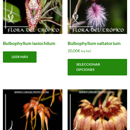
elegir
e
en
e
la
l
página
p
de
d
producto
p
Bulbophyllum lasiochilum
Bulbophyllum saltatorium
20,00
€
Iva incl.
LEER MÁS
E
SELECCIONAR
p
OPCIONES
t
m
v
L
o
s
p
e
e