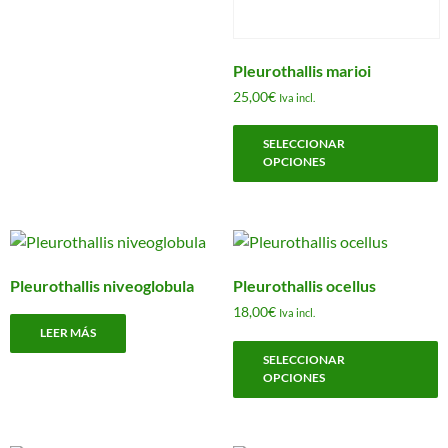
múltiples
p
variantes.
d
Las
p
Pleurothallis marioi
opciones
25,00
€
Iva incl.
se
E
pueden
SELECCIONAR
p
elegir
OPCIONES
t
en
m
la
v
página
L
de
o
producto
Pleurothallis niveoglobula
Pleurothallis ocellus
s
18,00
€
Iva incl.
p
LEER MÁS
E
e
SELECCIONAR
p
e
OPCIONES
t
l
m
p
v
d