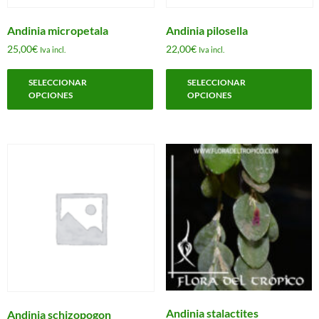
de
d
producto
p
Andinia micropetala
Andinia pilosella
25,00
€
22,00
€
Iva incl.
Iva incl.
Este
E
SELECCIONAR
SELECCIONAR
producto
p
OPCIONES
OPCIONES
tiene
t
múltiples
m
variantes.
v
Las
L
opciones
o
se
s
pueden
p
elegir
e
en
e
la
l
página
p
de
d
producto
p
Andinia stalactites
Andinia schizopogon