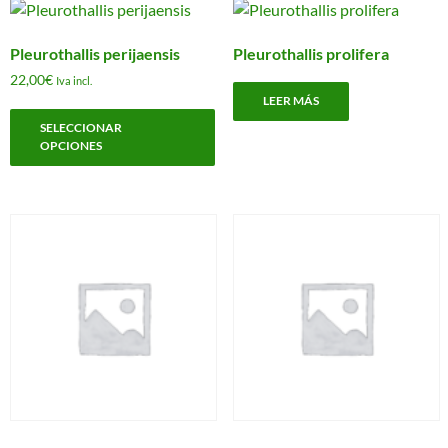
L
p
o
Pleurothallis perijaensis
Pleurothallis prolifera
s
22,00
€
Iva incl.
p
LEER MÁS
Este
e
SELECCIONAR
producto
e
OPCIONES
tiene
l
múltiples
p
variantes.
d
Las
p
opciones
se
pueden
elegir
en
la
página
de
producto