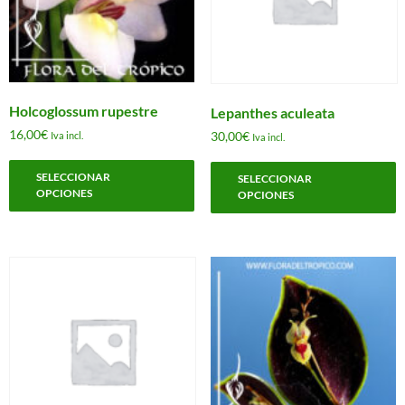
e
l
p
d
p
Holcoglossum rupestre
Lepanthes aculeata
16,00
€
30,00
€
Iva incl.
Iva incl.
Este
E
SELECCIONAR
producto
SELECCIONAR
p
OPCIONES
OPCIONES
tiene
t
múltiples
m
variantes.
v
Las
L
opciones
o
se
s
pueden
p
elegir
e
en
e
la
l