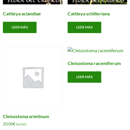
de
d
producto
p
Cattleya aclandiae
Cattleya schilleriana
LEER MÁS
LEER MÁS
Cleisostoma racemiferum
LEER MÁS
Cleisostoma arietinum
20,00
€
Iva incl.