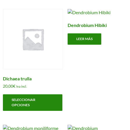
variantes.
Las
opciones
Dendrobium Hibiki
se
pueden
LEER MÁS
elegir
en
la
página
de
producto
Dichaea trulla
20,00
€
Iva incl.
Este
SELECCIONAR
producto
OPCIONES
tiene
múltiples
variantes.
Las