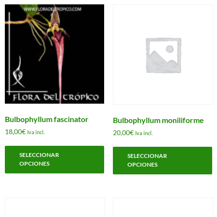
Las
L
opciones
o
se
s
pueden
p
elegir
e
en
e
la
l
página
p
de
d
producto
p
Bulbophyllum fascinator
Bulbophyllum moniliforme
18,00
€
20,00
€
Iva incl.
Iva incl.
Este
E
SELECCIONAR
producto
SELECCIONAR
p
OPCIONES
OPCIONES
tiene
t
múltiples
m
variantes.
v
Las
L
opciones
o