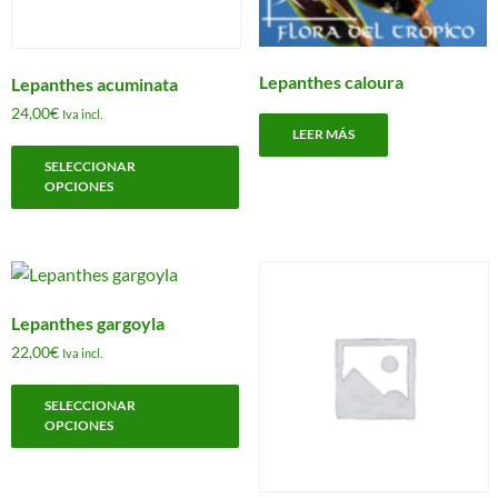
página
p
de
d
producto
p
Lepanthes caloura
Lepanthes acuminata
24,00
€
Iva incl.
LEER MÁS
Este
SELECCIONAR
producto
OPCIONES
tiene
múltiples
variantes.
Las
opciones
Lepanthes gargoyla
se
22,00
€
Iva incl.
pueden
Este
elegir
SELECCIONAR
producto
en
OPCIONES
tiene
la
múltiples
página
variantes.
de