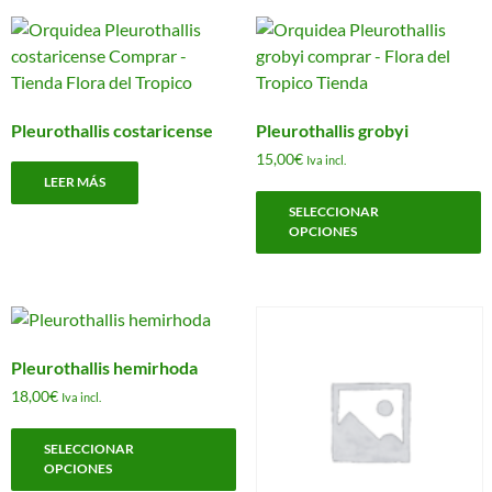
Pleurothallis costaricense
Pleurothallis grobyi
15,00
€
Iva incl.
LEER MÁS
E
SELECCIONAR
p
OPCIONES
t
m
v
L
o
Pleurothallis hemirhoda
s
18,00
€
Iva incl.
p
Este
e
SELECCIONAR
producto
e
OPCIONES
tiene
l