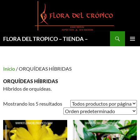
Saltar
al
contenido
Buscar
FLORA DEL TROPICO – TIENDA –
MENÚ
PRINCI
Inicio
/ ORQUÍDEAS HÍBRIDAS
ORQUÍDEAS HÍBRIDAS
Híbridos de orquídeas.
Mostrando los 5 resultados