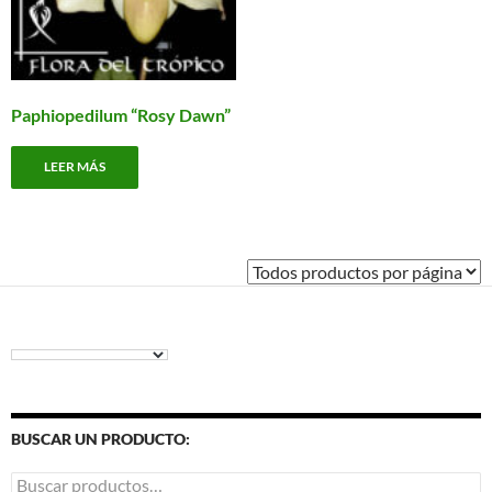
e
l
p
d
p
Paphiopedilum “Rosy Dawn”
LEER MÁS
BUSCAR UN PRODUCTO:
Buscar