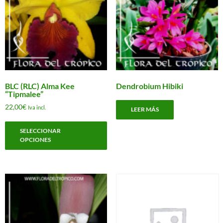
BLC (RLC) Alma Kee
Dendrobium Hibiki
“Tipmalee”
22,00
€
Iva incl.
LEER MÁS
Este
SELECCIONAR
producto
OPCIONES
tiene
múltiples
variantes.
Las
opciones
se
pueden