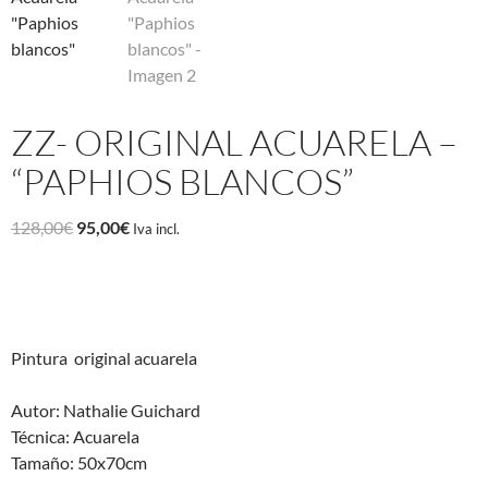
ZZ- ORIGINAL ACUARELA –
“PAPHIOS BLANCOS”
El
El
128,00
€
95,00
€
Iva incl.
precio
precio
original
actual
era:
es:
128,00€.
95,00€.
Pintura original acuarela
Autor: Nathalie Guichard
Técnica: Acuarela
Tamaño: 50x70cm