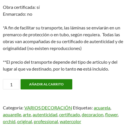
Obra certificada: sí
Enmarcado: no
*A fin de facilitar su transporte, las láminas se enviarán en un
premarco de protección o en tubo, según requiera. Todas las
obras van acompañadas de su certificado de autenticidad y de
originalidad (no existen reproducciones)
**El precio del transporte depende del tipo de artículo y del
lugar al que va destinado, por lo tanto
no
está incluido.
ZZ-
AÑADIR AL CARRITO
Original
Acuarela
-
Categoría:
VARIOS DECORACIÓN
Etiquetas:
acuarela
,
"Paphios
aquarelle
,
arte
,
autenticidad
,
certificado
,
decoracion
,
flower
,
blancos"
orchid
,
original
,
professional
,
watercolor
cantidad