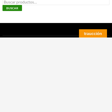
Buscar
por:
BUSCAR
traucción
TODOS LOS PRODUCTOS
ORQUÍDEAS BOTÁNICAS
ORQUÍDEAS MINIATURA
ORQUÍDEAS HÍBRIDAS
ARÁCEAS
HELECHOS, BROMELIAS Y OTRAS TROPICALES
ACCESORIOS CULTIVO
DIDÁCTICO, CURSOS Y BIBLIOTECA