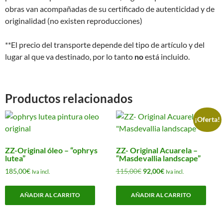
obras van acompañadas de su certificado de autenticidad y de
originalidad (no existen reproducciones)
**El precio del transporte depende del tipo de artículo y del
lugar al que va destinado, por lo tanto
no
está incluido.
Productos relacionados
¡Oferta!
ZZ-Original óleo – “ophrys
ZZ- Original Acuarela –
lutea”
“Masdevallia landscape”
El
El
185,00
€
115,00
€
92,00
€
Iva incl.
Iva incl.
precio
precio
original
actual
AÑADIR AL CARRITO
AÑADIR AL CARRITO
era:
es:
115,00€.
92,00€.