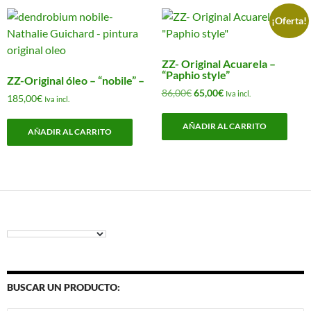
¡Oferta!
ZZ- Original Acuarela –
“Paphio style”
ZZ-Original óleo – “nobile” –
El
El
86,00
€
65,00
€
Iva incl.
185,00
€
Iva incl.
precio
precio
original
actual
AÑADIR AL CARRITO
AÑADIR AL CARRITO
era:
es:
86,00€.
65,00€.
BUSCAR UN PRODUCTO: