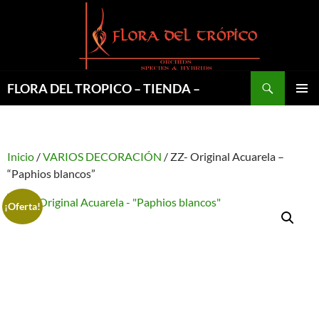
Saltar
al
contenido
Buscar
FLORA DEL TROPICO – TIENDA –
MENÚ
PRINCI
Inicio
/
VARIOS DECORACIÓN
/ ZZ- Original Acuarela –
“Paphios blancos”
¡Oferta!