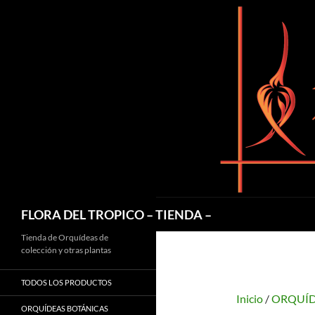
Saltar
al
contenido
Buscar
FLORA DEL TROPICO – TIENDA –
Tienda de Orquídeas de
colección y otras plantas
TODOS LOS PRODUCTOS
Inicio
/
ORQUÍD
ORQUÍDEAS BOTÁNICAS