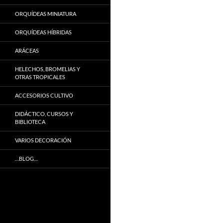
ORQUÍDEAS MINIATURA
ORQUÍDEAS HÍBRIDAS
ARÁCEAS
HELECHOS, BROMELIAS Y
OTRAS TROPICALES
ACCESORIOS CULTIVO
DIDÁCTICO, CURSOS Y
BIBLIOTECA
VARIOS DECORACIÓN
…BLOG…