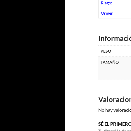
Riego:
Origen:
Informaci
PESO
TAMAÑO
Valoracio
No hay valoraci
SÉ EL PRIMER
Tu dirección de co