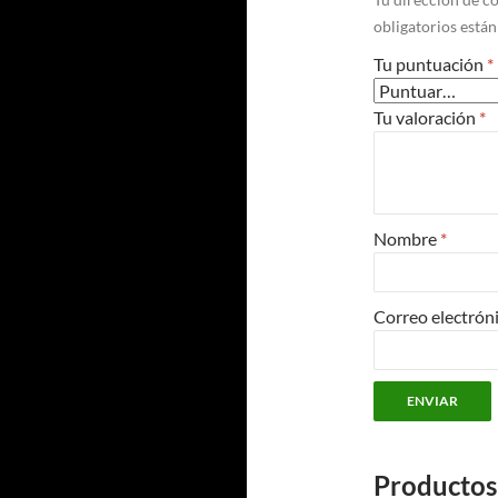
obligatorios está
Tu puntuación
*
Tu valoración
*
Nombre
*
Correo electrón
Productos