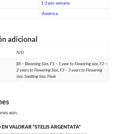
1-2 por semana
América
ón adicional
N/D
BS – Blooming Size, F1 – 1 year to Flowering size, F2 –
2 years to Flowering Size, F3 – 3 years to Flowering
size, Seedling Size, Flask
nes
ones aún.
O EN VALORAR “STELIS ARGENTATA”
rreo electrónico no será publicada.
Los campos