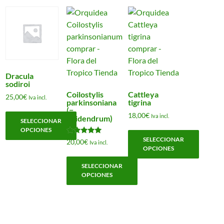
Dracula
sodiroi
Coilostylis
Cattleya
25,00
€
Iva incl.
parkinsoniana
tigrina
(=
18,00
€
Iva incl.
Epidendrum)
SELECCIONAR
OPCIONES
SELECCIONAR
Valorado
20,00
€
Iva incl.
Este
con
OPCIONES
5.00
producto
de 5
Este
SELECCIONAR
tiene
OPCIONES
producto
múltiples
tiene
Este
variantes.
múltiples
producto
Las
variantes.
tiene
opciones
Las