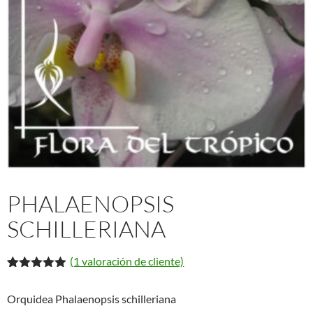
PHALAENOPSIS
SCHILLERIANA
(
1
valoración de cliente)
Valorado
1
con
5.00
de
Orquidea Phalaenopsis schilleriana
5 en base
a
valoración