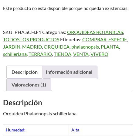
de un
Este producto no está disponible porque no quedan existencias.
cliente
SKU:
PHA.SCH.F1
Categorías:
ORQUÍDEAS BOTÁNICAS
,
TODOS LOS PRODUCTOS
Etiquetas:
COMPRAR
,
ESPECIE
,
JARDIN
,
MADRID
,
ORQUIDEA
,
phalaenopsis
,
PLANTA
,
schilleriana
,
TERRARIO
,
TIENDA
,
VENTA
,
VIVERO
Descripción
Información adicional
Valoraciones (1)
Descripción
Orquídea Phalaenopsis schilleriana
Humedad:
Alta