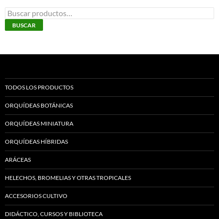
página
Buscar
de
por:
BUSCAR
producto
TODOS LOS PRODUCTOS
ORQUÍDEAS BOTÁNICAS
ORQUÍDEAS MINIATURA
ORQUÍDEAS HÍBRIDAS
ARÁCEAS
HELECHOS, BROMELIAS Y OTRAS TROPICALES
ACCESORIOS CULTIVO
DIDÁCTICO, CURSOS Y BIBLIOTECA