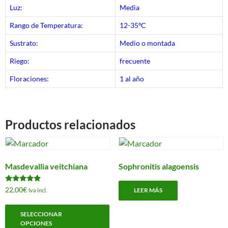
Luz:
Media
Rango de Temperatura:
12-35ºC
Sustrato:
Medio o montada
Riego:
frecuente
Floraciones:
1 al año
Productos relacionados
Masdevallia veitchiana
Sophronitis alagoensis
Valorado
22,00
€
LEER MÁS
Iva incl.
con
5.00
Este
de 5
SELECCIONAR
producto
OPCIONES