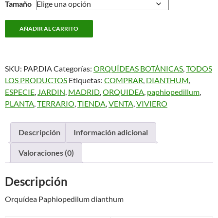
Tamaño
Paphiopedilum
AÑADIR AL CARRITO
dianthum
cantidad
SKU:
PAP.DIA
Categorías:
ORQUÍDEAS BOTÁNICAS
,
TODOS
LOS PRODUCTOS
Etiquetas:
COMPRAR
,
DIANTHUM
,
ESPECIE
,
JARDIN
,
MADRID
,
ORQUIDEA
,
paphiopedillum
,
PLANTA
,
TERRARIO
,
TIENDA
,
VENTA
,
VIVIERO
Descripción
Información adicional
Valoraciones (0)
Descripción
Orquídea Paphiopedilum dianthum