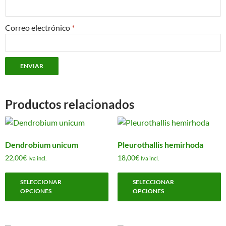
Correo electrónico
*
Productos relacionados
Dendrobium unicum
Pleurothallis hemirhoda
22,00
€
18,00
€
Iva incl.
Iva incl.
Este
E
SELECCIONAR
SELECCIONAR
producto
p
OPCIONES
OPCIONES
tiene
t
múltiples
m
variantes.
v