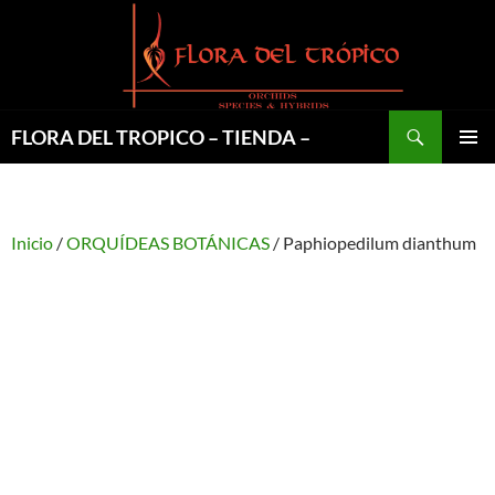
Saltar
al
contenido
Buscar
FLORA DEL TROPICO – TIENDA –
MENÚ
PRINCI
Inicio
/
ORQUÍDEAS BOTÁNICAS
/ Paphiopedilum dianthum