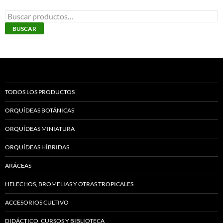
p
de
Buscar
d
producto
por:
BUSCAR
p
TODOS LOS PRODUCTOS
ORQUÍDEAS BOTÁNICAS
ORQUÍDEAS MINIATURA
ORQUÍDEAS HÍBRIDAS
ARÁCEAS
HELECHOS, BROMELIAS Y OTRAS TROPICALES
ACCESORIOS CULTIVO
DIDÁCTICO, CURSOS Y BIBLIOTECA