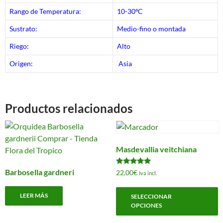
Rango de Temperatura:
10-30ºC
Sustrato:
Medio-fino o montada
Riego:
Alto
Origen:
Asia
Productos relacionados
Masdevallia veitchiana
Valorado
Barbosella gardneri
22,00
€
Iva incl.
con
5.00
E
de 5
LEER MÁS
SELECCIONAR
p
OPCIONES
t
m