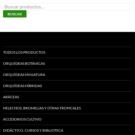
p
Buscar
d
por:
BUSCAR
p
TODOS LOS PRODUCTOS
ORQUÍDEAS BOTÁNICAS
ORQUÍDEAS MINIATURA
ORQUÍDEAS HÍBRIDAS
ARÁCEAS
HELECHOS, BROMELIAS Y OTRAS TROPICALES
ACCESORIOS CULTIVO
DIDÁCTICO, CURSOS Y BIBLIOTECA