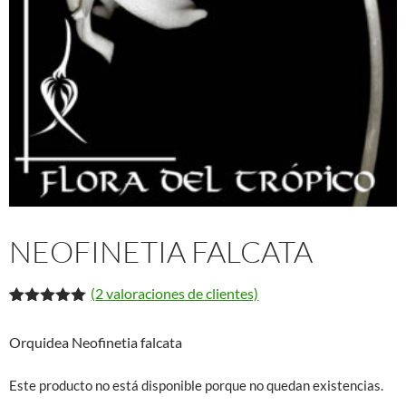
NEOFINETIA FALCATA
(
2
valoraciones de clientes)
Valorado
2
con
5.00
de
Orquidea Neofinetia falcata
5 en base
a
valoracione
Este producto no está disponible porque no quedan existencias.
s de
clientes