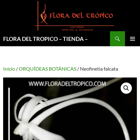
Saltar
al
contenido
Buscar
FLORA DEL TROPICO – TIENDA –
MENÚ
PRINCI
Inicio
/
ORQUÍDEAS BOTÁNICAS
/ Neofinetia falcata