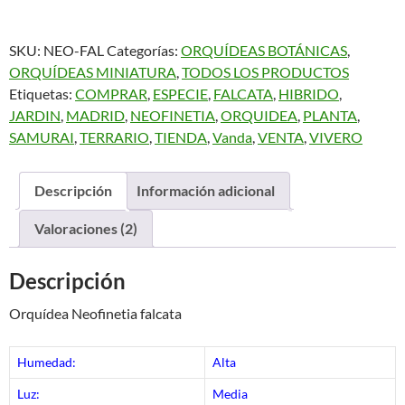
SKU:
NEO-FAL
Categorías:
ORQUÍDEAS BOTÁNICAS
,
ORQUÍDEAS MINIATURA
,
TODOS LOS PRODUCTOS
Etiquetas:
COMPRAR
,
ESPECIE
,
FALCATA
,
HIBRIDO
,
JARDIN
,
MADRID
,
NEOFINETIA
,
ORQUIDEA
,
PLANTA
,
SAMURAI
,
TERRARIO
,
TIENDA
,
Vanda
,
VENTA
,
VIVERO
Descripción
Información adicional
Valoraciones (2)
Descripción
Orquídea Neofinetia falcata
Humedad:
Alta
Luz:
Media