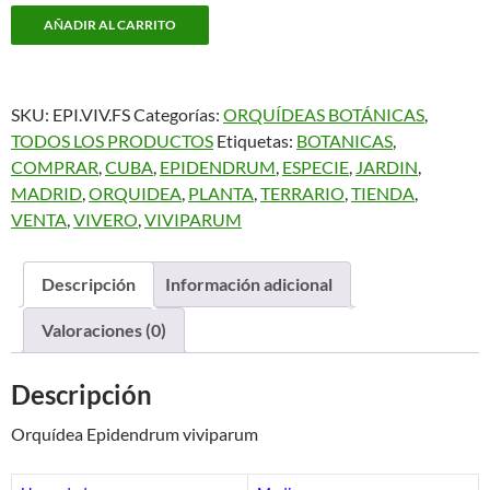
Epidendrum
AÑADIR AL CARRITO
viviparum
cantidad
SKU:
EPI.VIV.FS
Categorías:
ORQUÍDEAS BOTÁNICAS
,
TODOS LOS PRODUCTOS
Etiquetas:
BOTANICAS
,
COMPRAR
,
CUBA
,
EPIDENDRUM
,
ESPECIE
,
JARDIN
,
MADRID
,
ORQUIDEA
,
PLANTA
,
TERRARIO
,
TIENDA
,
VENTA
,
VIVERO
,
VIVIPARUM
Descripción
Información adicional
Valoraciones (0)
Descripción
Orquídea Epidendrum viviparum