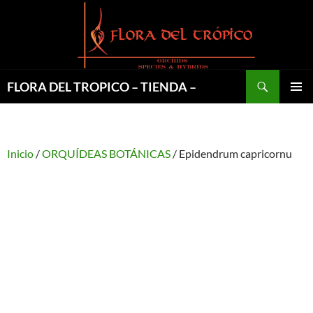
Saltar
al
contenido
Buscar
FLORA DEL TROPICO – TIENDA –
MENÚ
PRINCI
Inicio
/
ORQUÍDEAS BOTÁNICAS
/ Epidendrum capricornu