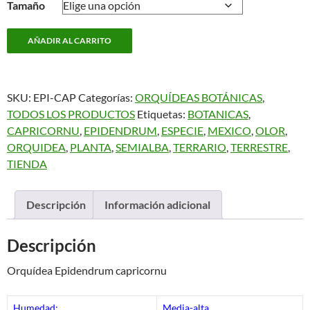
Tamaño
Epidendrum
AÑADIR AL CARRITO
capricornu
cantidad
SKU:
EPI-CAP
Categorías:
ORQUÍDEAS BOTÁNICAS
,
TODOS LOS PRODUCTOS
Etiquetas:
BOTANICAS
,
CAPRICORNU
,
EPIDENDRUM
,
ESPECIE
,
MEXICO
,
OLOR
,
ORQUIDEA
,
PLANTA
,
SEMIALBA
,
TERRARIO
,
TERRESTRE
,
TIENDA
Descripción
Información adicional
Descripción
Orquídea Epidendrum capricornu
Humedad:
Media-alta