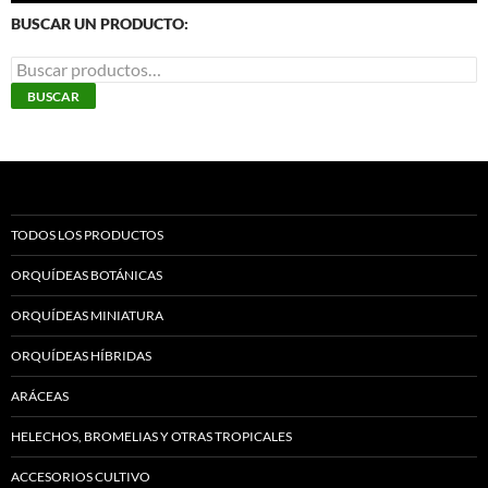
BUSCAR UN PRODUCTO:
la
página
Buscar
de
por:
BUSCAR
producto
TODOS LOS PRODUCTOS
ORQUÍDEAS BOTÁNICAS
ORQUÍDEAS MINIATURA
ORQUÍDEAS HÍBRIDAS
ARÁCEAS
HELECHOS, BROMELIAS Y OTRAS TROPICALES
ACCESORIOS CULTIVO