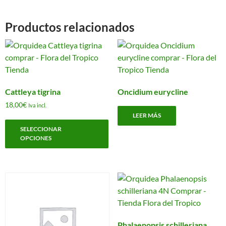
Productos relacionados
Cattleya tigrina
Oncidium eurycline
18,00
€
Iva incl.
LEER MÁS
Este
SELECCIONAR
producto
OPCIONES
tiene
múltiples
variantes.
Las
opciones
se
pueden
Phalaenopsis schilleriana