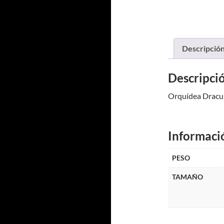
Descripció
Descripci
Orquídea Dracu
Informaci
PESO
TAMAÑO