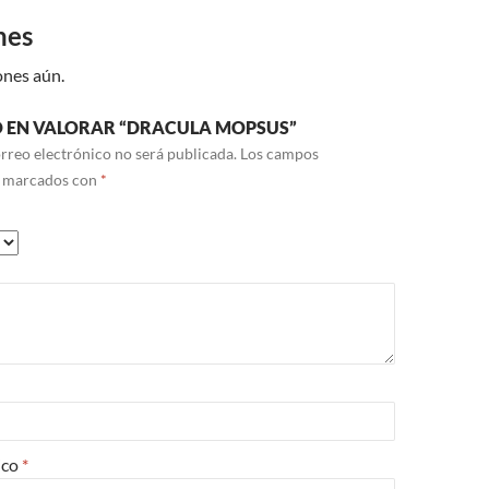
nes
ones aún.
RO EN VALORAR “DRACULA MOPSUS”
rreo electrónico no será publicada.
Los campos
n marcados con
*
ico
*