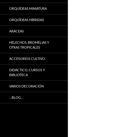
ORQUÍDEAS MINIATURA
ORQUÍDEAS HÍBRIDAS
ARÁCEAS
HELECHOS, BROMELIAS Y
OTRAS TROPICALES
ACCESORIOS CULTIVO
DIDÁCTICO, CURSOS Y
BIBLIOTECA
VARIOS DECORACIÓN
…BLOG…