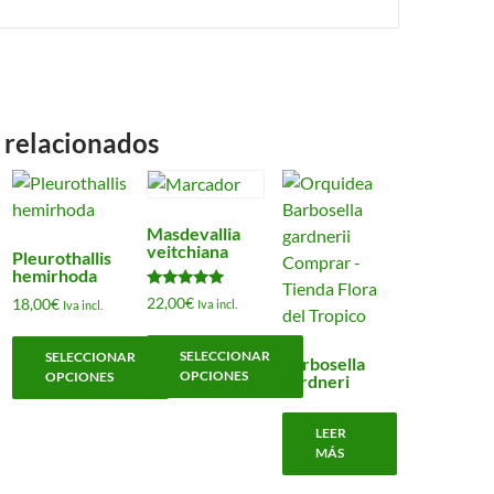
 relacionados
Masdevallia
veitchiana
Pleurothallis
hemirhoda
Valorado
22,00
€
18,00
€
Iva incl.
Iva incl.
con
5.00
de 5
SELECCIONAR
SELECCIONAR
Barbosella
OPCIONES
OPCIONES
gardneri
Este
Este
LEER
producto
producto
MÁS
tiene
tiene
múltiples
múltiples