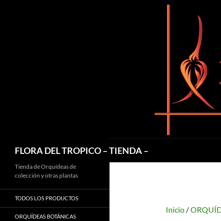
Saltar
al
contenido
Buscar
FLORA DEL TROPICO – TIENDA –
Tienda de Orquídeas de
colección y otras plantas
TODOS LOS PRODUCTOS
Inicio
/
ORQUÍD
ORQUÍDEAS BOTÁNICAS