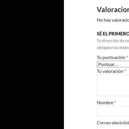
Valoracio
No hay valoraci
SÉ EL PRIME
Tu dirección de co
obligatorios está
Tu puntuación
*
Tu valoración
*
Nombre
*
Correo electrón