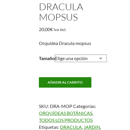
DRACULA
MOPSUS
20,00
€
Iva incl.
Orquídea Dracula mopsus
Tamaño
Dracula
AÑADIR AL CARRITO
mopsus
cantidad
SKU:
DRA-MOP
Categorías:
ORQUÍDEAS BOTÁNICAS
,
TODOS LOS PRODUCTOS
Etiquetas:
DRACULA
,
JARDIN
,