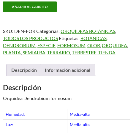
Dendrobium
AÑADIR AL CARRITO
formosum
cantidad
SKU:
DEN-FOR
Categorías:
ORQUÍDEAS BOTÁNICAS
,
TODOS LOS PRODUCTOS
Etiquetas:
BOTANICAS
,
DENDROBIUM
,
ESPECIE
,
FORMOSUM
,
OLOR
,
ORQUIDEA
,
PLANTA
,
SEMIALBA
,
TERRARIO
,
TERRESTRE
,
TIENDA
Descripción
Información adicional
Descripción
Orquídea Dendrobium formosum
Humedad:
Media-alta
Luz:
Media-alta