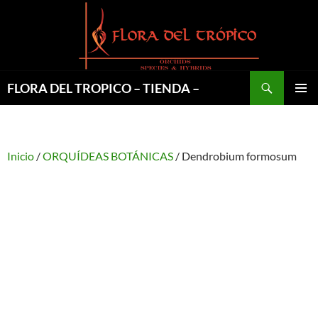
Saltar
al
contenido
Buscar
FLORA DEL TROPICO – TIENDA –
MENÚ
PRINCI
Inicio
/
ORQUÍDEAS BOTÁNICAS
/ Dendrobium formosum