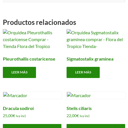
Productos relacionados
Pleurothallis costaricense
Sigmatostalix graminea
LEER MÁS
LEER MÁS
Dracula sodiroi
Stelis ciliaris
25,00
€
22,00
€
Iva incl.
Iva incl.
Este
E