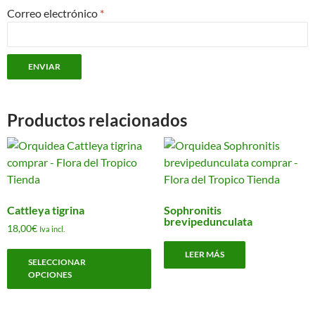
Correo electrónico
*
Productos relacionados
Cattleya tigrina
Sophronitis
brevipedunculata
18,00
€
Iva incl.
Este
LEER MÁS
SELECCIONAR
producto
OPCIONES
tiene
múltiples