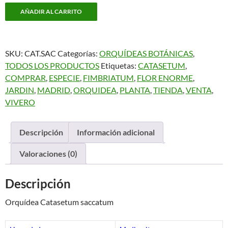
Catasetum
AÑADIR AL CARRITO
saccatum
cantidad
SKU:
CAT.SAC
Categorías:
ORQUÍDEAS BOTÁNICAS
,
TODOS LOS PRODUCTOS
Etiquetas:
CATASETUM
,
COMPRAR
,
ESPECIE
,
FIMBRIATUM
,
FLOR ENORME
,
JARDIN
,
MADRID
,
ORQUIDEA
,
PLANTA
,
TIENDA
,
VENTA
,
VIVERO
Descripción
Información adicional
Valoraciones (0)
Descripción
Orquídea Catasetum saccatum