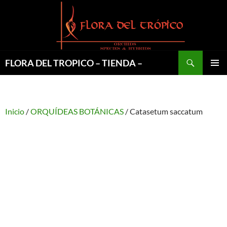
Saltar
al
contenido
Buscar
FLORA DEL TROPICO – TIENDA –
MENÚ
PRINCI
Inicio
/
ORQUÍDEAS BOTÁNICAS
/ Catasetum saccatum