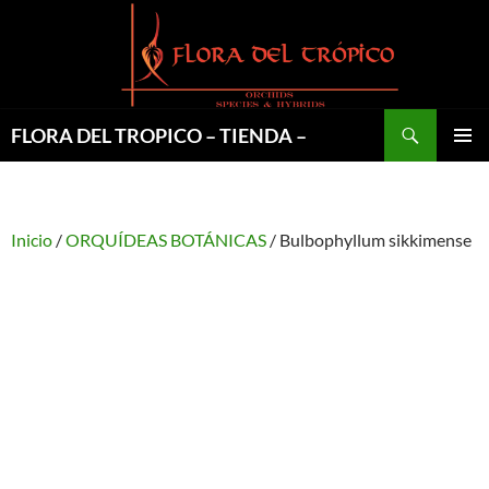
Saltar
al
contenido
Buscar
FLORA DEL TROPICO – TIENDA –
MENÚ
PRINCI
Inicio
/
ORQUÍDEAS BOTÁNICAS
/ Bulbophyllum sikkimense