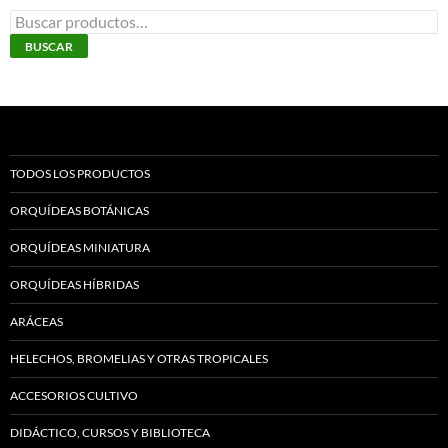
página
Buscar
de
por:
BUSCAR
producto
TODOS LOS PRODUCTOS
ORQUÍDEAS BOTÁNICAS
ORQUÍDEAS MINIATURA
ORQUÍDEAS HÍBRIDAS
ARÁCEAS
HELECHOS, BROMELIAS Y OTRAS TROPICALES
ACCESORIOS CULTIVO
DIDÁCTICO, CURSOS Y BIBLIOTECA