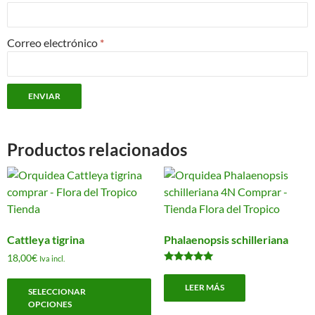
Correo electrónico
*
Productos relacionados
Cattleya tigrina
Phalaenopsis schilleriana
18,00
€
Iva incl.
Valorado
Este
con
LEER MÁS
5.00
SELECCIONAR
producto
de 5
OPCIONES
tiene