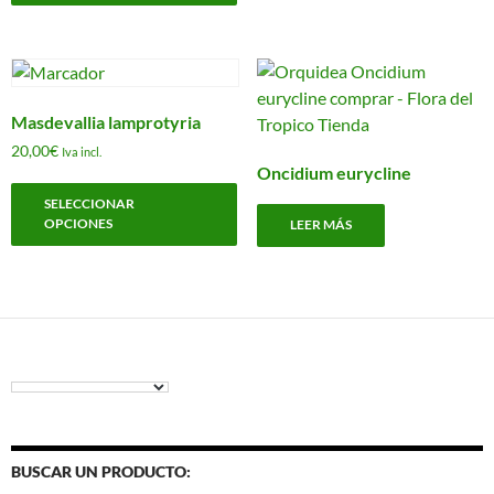
múltiples
variantes.
Las
opciones
Masdevallia lamprotyria
se
20,00
€
pueden
Iva incl.
Oncidium eurycline
elegir
Este
SELECCIONAR
en
producto
OPCIONES
LEER MÁS
la
tiene
página
múltiples
de
variantes.
producto
Las
opciones
se
pueden
elegir
en
la
BUSCAR UN PRODUCTO: