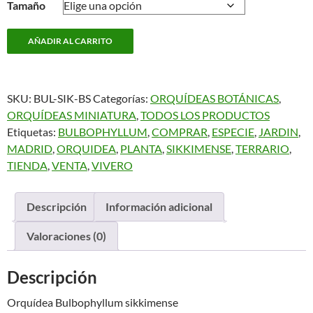
Tamaño
Bulbophyllum
AÑADIR AL CARRITO
sikkimense
cantidad
SKU:
BUL-SIK-BS
Categorías:
ORQUÍDEAS BOTÁNICAS
,
ORQUÍDEAS MINIATURA
,
TODOS LOS PRODUCTOS
Etiquetas:
BULBOPHYLLUM
,
COMPRAR
,
ESPECIE
,
JARDIN
,
MADRID
,
ORQUIDEA
,
PLANTA
,
SIKKIMENSE
,
TERRARIO
,
TIENDA
,
VENTA
,
VIVERO
Descripción
Información adicional
Valoraciones (0)
Descripción
Orquídea Bulbophyllum sikkimense